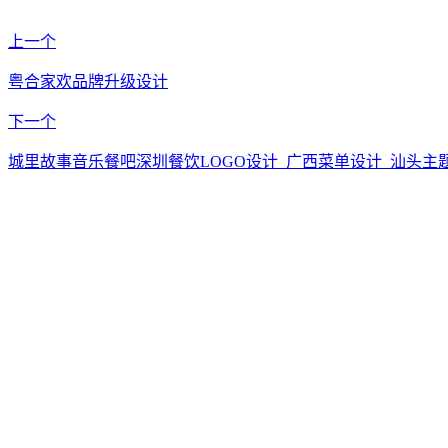
上一个
粤合家欢品牌升级设计
下一个
城里故事音乐餐吧深圳餐饮LOGO设计_广西菜单设计_汕头主