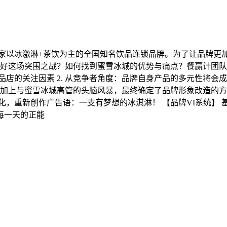
是一家以冰激淋+茶饮为主的全国知名饮品连锁品牌。为了让品牌
打好这场突围之战？如何找到蜜雪冰城的优势与痛点？餐赢计团
品店的关注因素 2. 从竞争者角度：品牌自身产品的多元性将会成
再加上与蜜雪冰城高管的头脑风暴，最终确定了品牌形象改造的
，重新创作广告语：一支有梦想的冰淇淋！ 【品牌VI系统】 基
每一天的正能