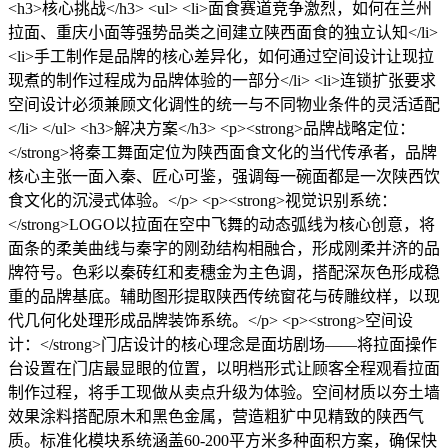
<h3>核心挑战</h3> <ul> <li>面食赛道竞争激烈，如何在兰州
拉面、重庆小面等强势品类之间建立陕西面食的独立认知</li>
<li>手工制作是品牌的核心差异化，如何通过空间设计让现拉
现煮的制作过程成为品牌体验的一部分</li> <li>连锁扩张要求
空间设计必须兼顾文化调性的统一与不同物业条件的灵活适配
</li> </ul> <h3>解决方案</h3> <p><strong>品牌战略定位：
</strong>将秦工舞面定位为陕西面食文化的当代传承者，品牌
核心主张一面入秦、匠心可鉴，强调每一碗面都是一次陕西饮
食文化的沉浸式体验。</p> <p><strong>视觉识别系统：
</strong>LOGO以拉面在空中飞舞的动态弧线为核心创意，将
面条的柔美曲线与秦字的刚劲结构相融合，形成刚柔并济的品
牌符号。色彩以秦砖红和麦穗金为主色调，搭配深灰色形成稳
重的品牌基底。辅助图形提取陕西传统窗花与砖雕纹样，以现
代几何化处理形成品牌装饰系统。</p> <p><strong>空间设
计：</strong>门店设计的核心理念是面坊剧场——将拉面操作
台设置在门店最显眼的位置，以明档形式让顾客全程观看拉面
制作过程，将手工现做从卖点升级为体验。空间材质以夯土墙
效果涂料搭配原木和黑色金属，营造粗犷中见精致的陕西气
质。标准化模块系统涵盖60-200平方米多种面积方案，确保快