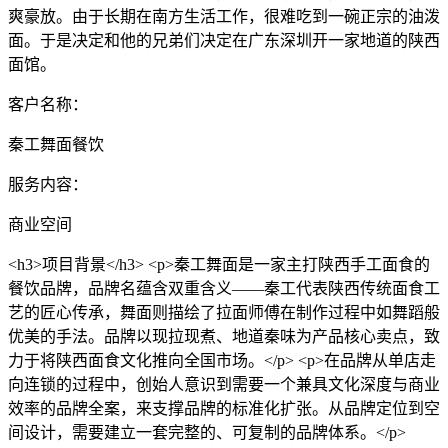
爽豪放。由于长期在南方生活工作，很难吃到一碗正宗的油泼
面。于是决定和他的兄弟们决定在广东深圳开一家地道的陕西
面馆。
客户名称：
秦工舞面餐饮
服务内容：
商业空间
<h3>项目背景</h3> <p>秦工舞面是一家主打陕西手工面食的
餐饮品牌，品牌名蕴含双重含义——秦工代表陕西传统面食工
艺的匠心传承，舞面则描绘了拉面师傅在制作过程中如舞蹈般
优美的手法。品牌以现拉现煮、地道秦味为产品核心卖点，致
力于将陕西面食文化推向全国市场。</p> <p>在品牌从单店走
向连锁的过程中，创始人意识到需要一个兼具文化深度与商业
效率的品牌全案，来支撑品牌的标准化扩张。从品牌定位到空
间设计，需要建立一套完整的、可复制的品牌体系。</p>